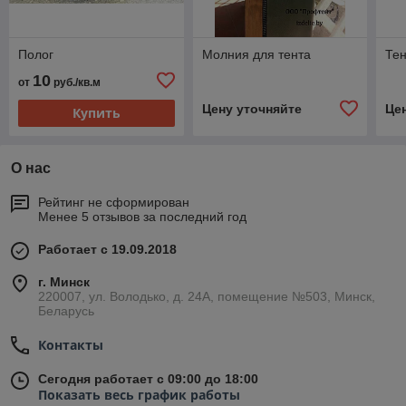
Полог
Молния для тента
Тен
10
от
руб./кв.м
Цену уточняйте
Це
Купить
О нас
Рейтинг не сформирован
Менее 5 отзывов за последний год
Работает с 19.09.2018
г. Минск
220007, ул. Володько, д. 24А, помещение №503, Минск,
Беларусь
Контакты
Сегодня работает с 09:00 до 18:00
Показать весь график работы