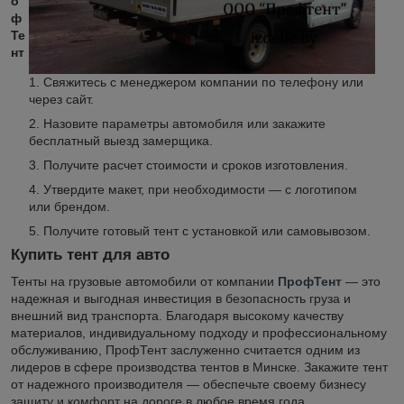
о
ф
Те
нт
Свяжитесь с менеджером компании по телефону или
через сайт.
Назовите параметры автомобиля или закажите
бесплатный выезд замерщика.
Получите расчет стоимости и сроков изготовления.
Утвердите макет, при необходимости — с логотипом
или брендом.
Получите готовый тент с установкой или самовывозом.
Купить тент для авто
Тенты на грузовые автомобили от компании
ПрофТент
— это
надежная и выгодная инвестиция в безопасность груза и
внешний вид транспорта. Благодаря высокому качеству
материалов, индивидуальному подходу и профессиональному
обслуживанию, ПрофТент заслуженно считается одним из
лидеров в сфере производства тентов в Минске. Закажите тент
от надежного производителя — обеспечьте своему бизнесу
защиту и комфорт на дороге в любое время года.