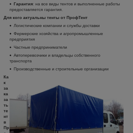
Гарантия
: на все виды тентов и выполненные работы
предоставляется гарантия.
Для кого актуальны тенты от ПрофТент
Логистические компании и службы доставки
Фермерские хозяйства и агропромышленные
предприятия
Частные предприниматели
Автоперевозчики и владельцы собственного
транспорта
Производственные и строительные организации
Ка
к
за
ка
за
ть
те
нт
в
Пр