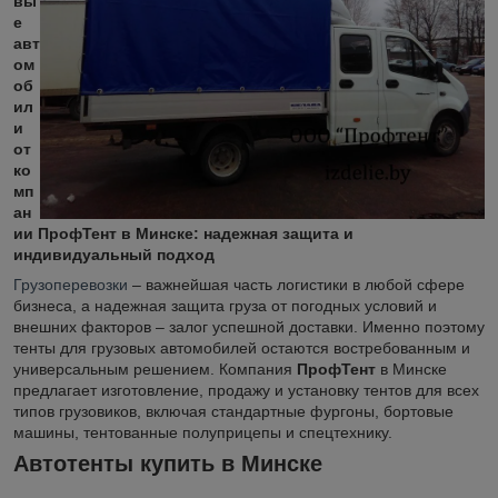
вы
е
авт
ом
об
ил
и
от
ко
мп
ан
ии ПрофТент в Минске: надежная защита и
индивидуальный подход
Грузоперевозки
– важнейшая часть логистики в любой сфере
бизнеса, а надежная защита груза от погодных условий и
внешних факторов – залог успешной доставки. Именно поэтому
тенты для грузовых автомобилей остаются востребованным и
универсальным решением. Компания
ПрофТент
в Минске
предлагает изготовление, продажу и установку тентов для всех
типов грузовиков, включая стандартные фургоны, бортовые
машины, тентованные полуприцепы и спецтехнику.
Автотенты купить в Минске